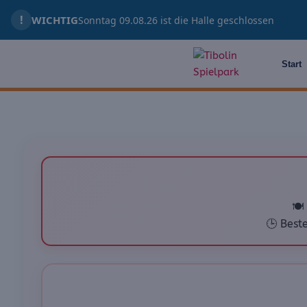
Zum
!
WICHTIG
Sonntag 09.08.26 ist die Halle geschlossen
Inhalt
springen
Start
🍽️
🕒 Best