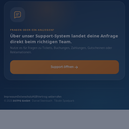
FRAGEN ODER EIN ANLIEGEN?
Über unser Support-System landet deine Anfrage
direkt beim richtigen Team.
Nutze es für Fragen zu Tickets, Buchungen, Zahlungen, Gutscheinen oder
Reklamationen.
Support öffnen
Impressum
Datenschutz
AGB
Vertrag widerrufen
© 2026
DSTFG GmbH
· Daniel Steinbach . Tibolin Spielpark