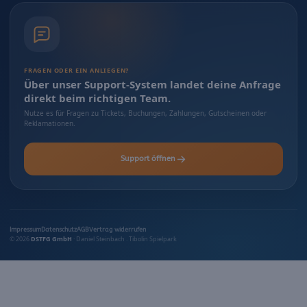
FRAGEN ODER EIN ANLIEGEN?
Über unser Support-System landet deine Anfrage
direkt beim richtigen Team.
Nutze es für Fragen zu Tickets, Buchungen, Zahlungen, Gutscheinen oder
Reklamationen.
Support öffnen
Impressum
Datenschutz
AGB
Vertrag widerrufen
© 2026
DSTFG GmbH
· Daniel Steinbach . Tibolin Spielpark