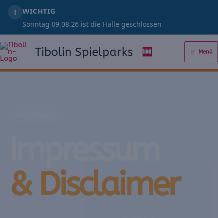
Zum
WICHTIG
!
Inhalt
Sonntag 09.08.26 ist die Halle geschlossen
springen
Tibolin Spielparks
🎟️
Menü
RECHTLICHES
Impressum
& Disclaimer