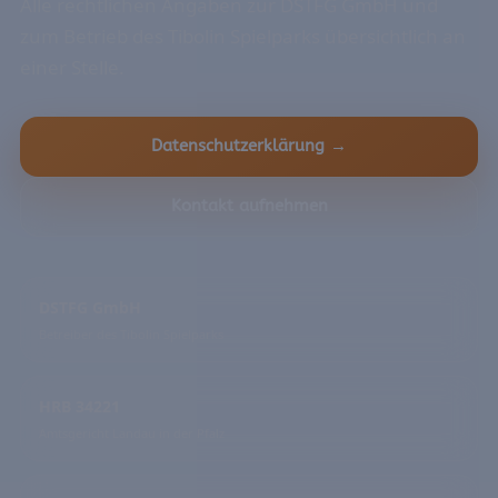
Alle rechtlichen Angaben zur DSTFG GmbH und
zum Betrieb des Tibolin Spielparks übersichtlich an
einer Stelle.
Datenschutzerklärung →
Kontakt aufnehmen
DSTFG GmbH
Betreiber des Tibolin Spielparks
HRB 34221
Amtsgericht Landau in der Pfalz