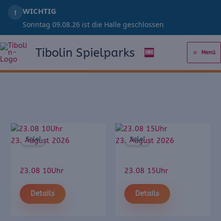
Zum
WICHTIG
!
Inhalt
Sonntag 09.08.26 ist die Halle geschlossen
springen
Tibolin Spielparks
🎟️
Menü
Sale!
Sale!
23. August 2026
23. August 2026
23.08 10Uhr
23.08 15Uhr
Details
Details