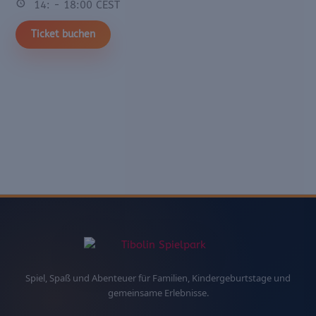
14: - 18:00 CEST
Ticket buchen
Spiel, Spaß und Abenteuer für Familien, Kindergeburtstage und
gemeinsame Erlebnisse.