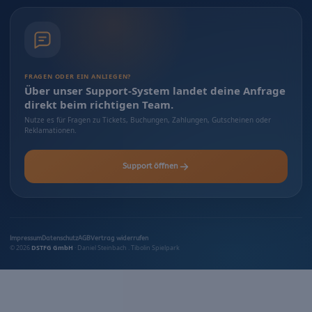
FRAGEN ODER EIN ANLIEGEN?
Über unser Support-System landet deine Anfrage
direkt beim richtigen Team.
Nutze es für Fragen zu Tickets, Buchungen, Zahlungen, Gutscheinen oder
Reklamationen.
Support öffnen
Impressum
Datenschutz
AGB
Vertrag widerrufen
© 2026
DSTFG GmbH
· Daniel Steinbach . Tibolin Spielpark