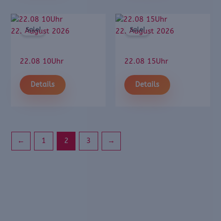
Sale!
Sale!
22. August 2026
22. August 2026
22.08 10Uhr
22.08 15Uhr
Details
Details
←
1
2
3
→