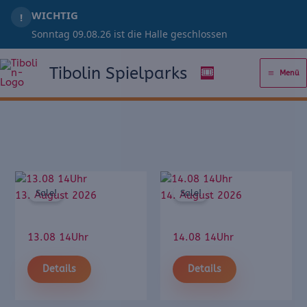
Zum
WICHTIG
!
Inhalt
Sonntag 09.08.26 ist die Halle geschlossen
springen
Tibolin Spielparks
🎟️
Menü
Sale!
Sale!
13. August 2026
14. August 2026
13.08 14Uhr
14.08 14Uhr
Details
Details