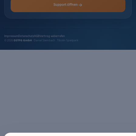
Support öffnen
Impressum
Datenschutz
AGB
Vertrag widerrufen
© 2026
DSTFG GmbH
· Daniel Steinbach . Tibolin Spielpark