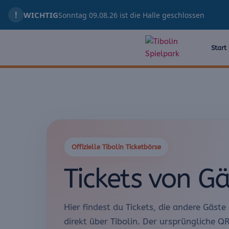
Zum
!
WICHTIG
Sonntag 09.08.26 ist die Halle geschlossen
Inhalt
springen
Start
Offizielle Tibolin Ticketbörse
Tickets von Gä
Hier findest du Tickets, die andere Gäste
direkt über Tibolin. Der ursprüngliche Q