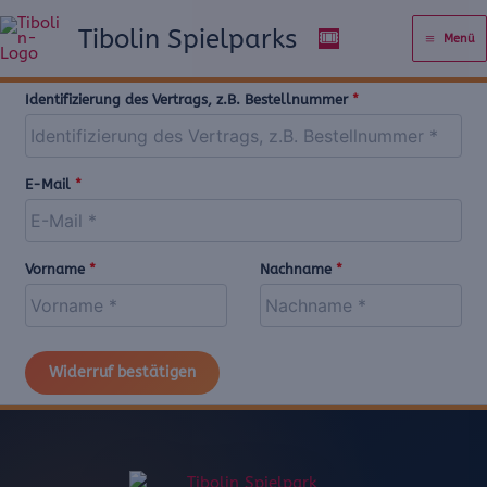
Zum
Tibolin Spielparks
🎟️
Inhalt
Menü
springen
Identifizierung des Vertrags, z.B. Bestellnummer
*
E-Mail
*
E
Vorname
*
Nachname
*
-
M
a
Widerruf bestätigen
i
l
(
w