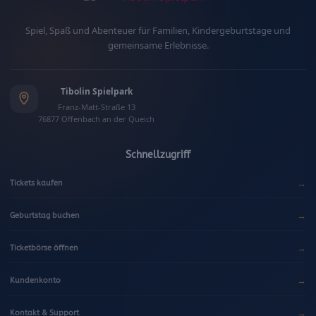
i
e
Spiel, Spaß und Abenteuer für Familien, Kindergeburtstage und
d
gemeinsame Erlebnisse.
e
r
Tibolin Spielpark
h
Franz-Matt-Straße 13
o
76877 Offenbach an der Queich
l
e
Schnellzugriff
n
→
Tickets kaufen
)
→
Geburtstag buchen
*
→
Ticketbörse öffnen
→
Kundenkonto
→
Kontakt & Support