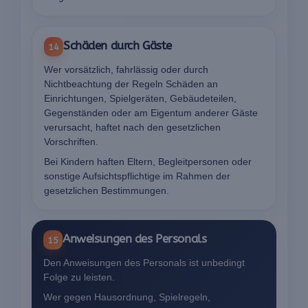
Schäden durch Gäste
14
Wer vorsätzlich, fahrlässig oder durch
Nichtbeachtung der Regeln Schäden an
Einrichtungen, Spielgeräten, Gebäudeteilen,
Gegenständen oder am Eigentum anderer Gäste
verursacht, haftet nach den gesetzlichen
Vorschriften.
Bei Kindern haften Eltern, Begleitpersonen oder
sonstige Aufsichtspflichtige im Rahmen der
gesetzlichen Bestimmungen.
Anweisungen des Personals
15
Den Anweisungen des Personals ist unbedingt
Folge zu leisten.
Wer gegen Hausordnung, Spielregeln,