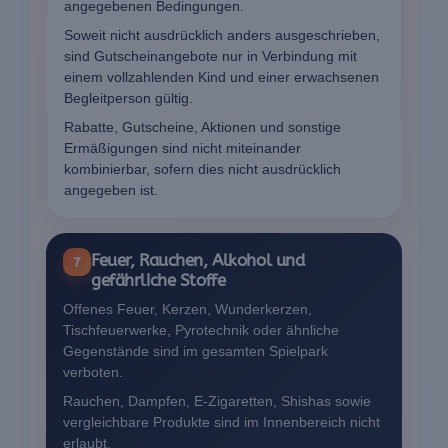
angegebenen Bedingungen.
Soweit nicht ausdrücklich anders ausgeschrieben,
sind Gutscheinangebote nur in Verbindung mit
einem vollzahlenden Kind und einer erwachsenen
Begleitperson gültig.
Rabatte, Gutscheine, Aktionen und sonstige
Ermäßigungen sind nicht miteinander
kombinierbar, sofern dies nicht ausdrücklich
angegeben ist.
Feuer, Rauchen, Alkohol und
7
gefährliche Stoffe
Offenes Feuer, Kerzen, Wunderkerzen,
Tischfeuerwerke, Pyrotechnik oder ähnliche
Gegenstände sind im gesamten Spielpark
verboten.
Rauchen, Dampfen, E-Zigaretten, Shishas sowie
vergleichbare Produkte sind im Innenbereich nicht
erlaubt.