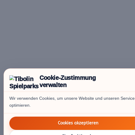
Cookie-Zustimmung
verwalten
Wir verwenden Cookies, um unsere Website und unseren Service
optimieren.
Cookies akzeptieren