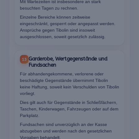
Mit Wartezeiten ist insbesondere an stark
besuchten Tagen zu rechnen.
Einzelne Bereiche können zeitweise
eingeschränkt, gesperrt oder angepasst werden.
Ansprüche gegen Tibolin sind insoweit
ausgeschlossen, soweit gesetzlich zulässig.
Garderobe, Wertgegenstände und
13
Fundsachen
Für abhandengekommene, verlorene oder
beschädigte Gegenstände übernimmt Tibolin
keine Haftung, soweit kein Verschulden von Tibolin
vorliegt.
Dies gilt auch für Gegenstände in Schließfächern,
Taschen, Kinderwagen, Fahrzeugen oder auf dem
Parkplatz.
Fundsachen sind unverzüglich an der Kasse
abzugeben und werden nach den gesetzlichen
Vorgaben behandelt.