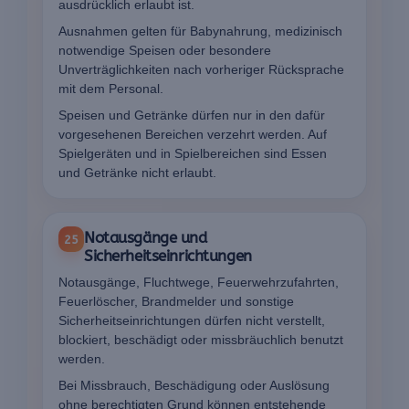
ausdrücklich erlaubt ist.
Ausnahmen gelten für Babynahrung, medizinisch
notwendige Speisen oder besondere
Unverträglichkeiten nach vorheriger Rücksprache
mit dem Personal.
Speisen und Getränke dürfen nur in den dafür
vorgesehenen Bereichen verzehrt werden. Auf
Spielgeräten und in Spielbereichen sind Essen
und Getränke nicht erlaubt.
Notausgänge und
25
Sicherheitseinrichtungen
Notausgänge, Fluchtwege, Feuerwehrzufahrten,
Feuerlöscher, Brandmelder und sonstige
Sicherheitseinrichtungen dürfen nicht verstellt,
blockiert, beschädigt oder missbräuchlich benutzt
werden.
Bei Missbrauch, Beschädigung oder Auslösung
ohne berechtigten Grund können entstehende