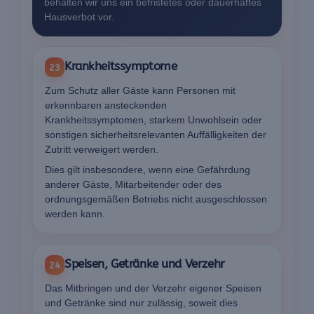
behalten wir uns ein befristetes oder dauerhaftes
Hausverbot vor.
Krankheitssymptome
23
Zum Schutz aller Gäste kann Personen mit
erkennbaren ansteckenden
Krankheitssymptomen, starkem Unwohlsein oder
sonstigen sicherheitsrelevanten Auffälligkeiten der
Zutritt verweigert werden.
Dies gilt insbesondere, wenn eine Gefährdung
anderer Gäste, Mitarbeitender oder des
ordnungsgemäßen Betriebs nicht ausgeschlossen
werden kann.
Speisen, Getränke und Verzehr
24
Das Mitbringen und der Verzehr eigener Speisen
und Getränke sind nur zulässig, soweit dies