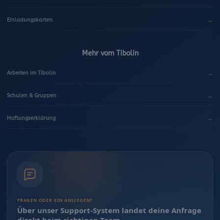
→
Einladungskarten
Mehr vom Tibolin
→
Arbeiten im Tibolin
→
Schulen & Gruppen
→
Haftungserklärung
FRAGEN ODER EIN ANLIEGEN?
Über unser Support-System landet deine Anfrage