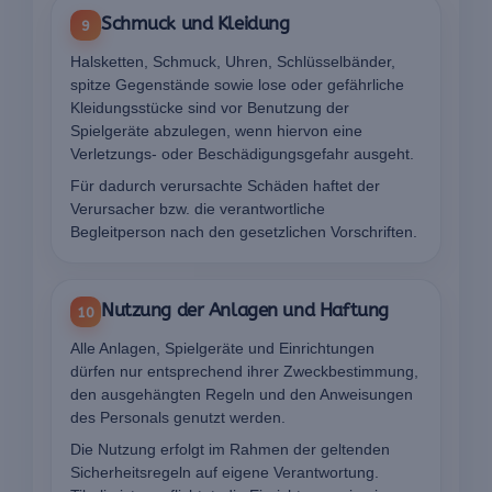
Schmuck und Kleidung
9
Halsketten, Schmuck, Uhren, Schlüsselbänder,
spitze Gegenstände sowie lose oder gefährliche
Kleidungsstücke sind vor Benutzung der
Spielgeräte abzulegen, wenn hiervon eine
Verletzungs- oder Beschädigungsgefahr ausgeht.
Für dadurch verursachte Schäden haftet der
Verursacher bzw. die verantwortliche
Begleitperson nach den gesetzlichen Vorschriften.
Nutzung der Anlagen und Haftung
10
Alle Anlagen, Spielgeräte und Einrichtungen
dürfen nur entsprechend ihrer Zweckbestimmung,
den ausgehängten Regeln und den Anweisungen
des Personals genutzt werden.
Die Nutzung erfolgt im Rahmen der geltenden
Sicherheitsregeln auf eigene Verantwortung.