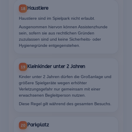
Haustiere
18
Haustiere sind im Spielpark nicht erlaubt.
Ausgenommen hiervon können Assistenzhunde
sein, sofern sie aus rechtlichen Gründen
zuzulassen sind und keine Sicherheits- oder
Hygienegründe entgegenstehen.
Kleinkinder unter 2 Jahren
19
Kinder unter 2 Jahren dürfen die Großanlage und
größere Spielgeräte wegen erhöhter
Verletzungsgefahr nur gemeinsam mit einer
erwachsenen Begleitperson nutzen.
Diese Regel gilt während des gesamten Besuchs.
Parkplatz
20