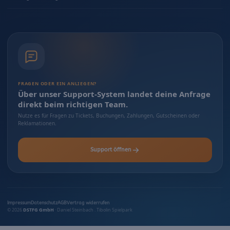
FRAGEN ODER EIN ANLIEGEN?
Über unser Support-System landet deine Anfrage
direkt beim richtigen Team.
Nutze es für Fragen zu Tickets, Buchungen, Zahlungen, Gutscheinen oder
Reklamationen.
Support öffnen
Impressum
Datenschutz
AGB
Vertrag widerrufen
© 2026
DSTFG GmbH
· Daniel Steinbach . Tibolin Spielpark