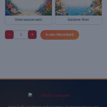
Unterwasserwelt
Goldene Feier
−
+
In den Warenkorb
Spiel, Spaß und Abenteuer für Familien, Kindergeburtstage und