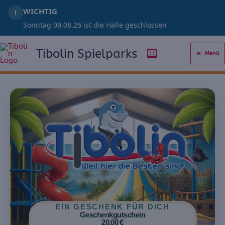
Zum
WICHTIG
!
Inhalt
Sonntag 09.08.26 ist die Halle geschlossen
springen
Tibolin Spielparks
🎟️
Menü
EIN GESCHENK FÜR DICH
Geschenkgutschein
20,00 €