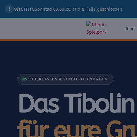
Zum
!
WICHTIG
Sonntag 09.08.26 ist die Halle geschlossen
Inhalt
springen
Start
SCHULKLASSEN & SONDERÖFFNUNGEN
Das Tibolin
für eure Gr