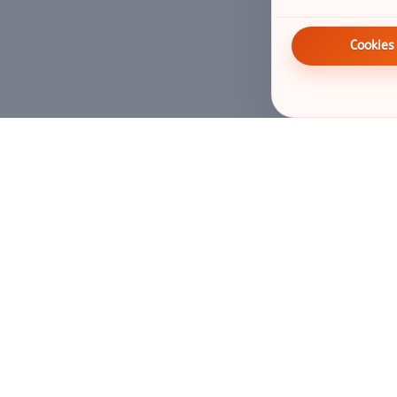
Cookies
Schnellzugriff
Info
Tickets kaufen
Öffnungszeiten
Geburtstag buchen
Preise
Ticketbörse öffnen
Hausordnung