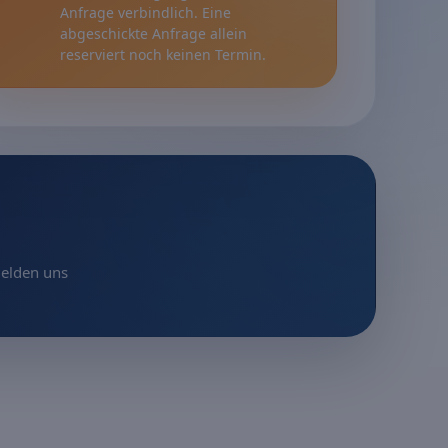
Anfrage verbindlich. Eine
abgeschickte Anfrage allein
reserviert noch keinen Termin.
melden uns