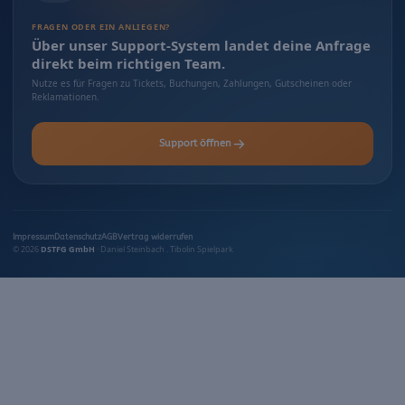
FRAGEN ODER EIN ANLIEGEN?
Über unser Support-System landet deine Anfrage
direkt beim richtigen Team.
Nutze es für Fragen zu Tickets, Buchungen, Zahlungen, Gutscheinen oder
Reklamationen.
Support öffnen
Impressum
Datenschutz
AGB
Vertrag widerrufen
© 2026
DSTFG GmbH
· Daniel Steinbach . Tibolin Spielpark