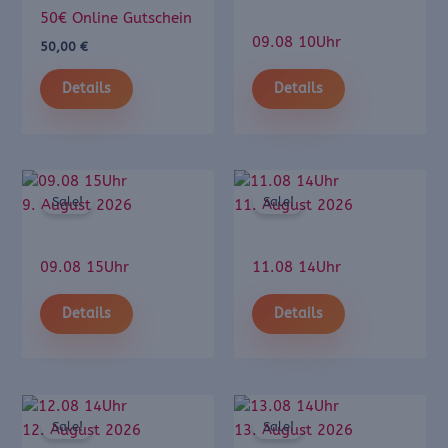
50€ Online Gutschein
09.08 10Uhr
50,00
€
Details
Details
Sale!
Sale!
9. August 2026
11. August 2026
09.08 15Uhr
11.08 14Uhr
Details
Details
Sale!
Sale!
12. August 2026
13. August 2026