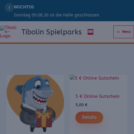
Zum
WICHTIG
!
Inhalt
Sonntag 09.08.26 ist die Halle geschlossen
springen
Tibolin Spielparks
🎟️
Menü
5 € Online Gutschein
5,00
€
Details