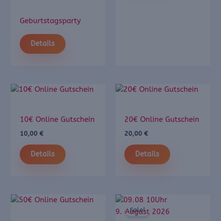
Geburtstagsparty
Details
10€ Online Gutschein
20€ Online Gutschein
10,00
€
20,00
€
Details
Details
Sale!
9. August 2026