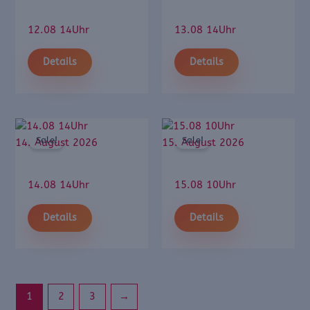
12.08 14Uhr
13.08 14Uhr
Details
Details
Sale!
Sale!
14. August 2026
15. August 2026
14.08 14Uhr
15.08 10Uhr
Details
Details
1
2
3
→